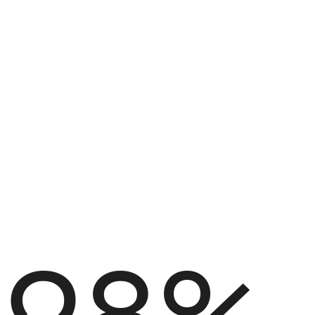
LE CABINET
Qui sommes-nous
00%
Découvrir ma ville
Démarche RSE
ve
Nous contacter
Made in Nantes
28%
Nous rejoindre
Notre magazine