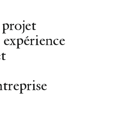
Gestion Locative
 projet
 expérience
t
REVENIR AUX CONSEILS
Chez Auréli
ntreprise
BIENVENUE-CHEZ
25 SEPTEMBER 2020