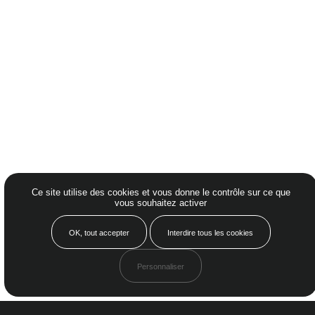
Ce site utilise des cookies et vous donne le contrôle sur ce que
vous souhaitez activer
LE MAGAZINE
OK, tout accepter
Interdire tous les cookies
Comme un appel à se
Personnaliser
sentir bien chez soi,