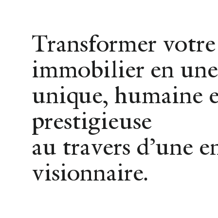
Achat
Location
Vente
Transformer votre
immobilier en une
VENTE
unique, humaine e
prestigieuse
Notre acc
au travers d’une e
sur mesure
visionnaire.