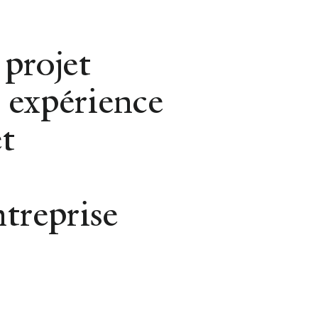
Gestion Locative
 projet
 expérience
t
ompagnement
ntreprise