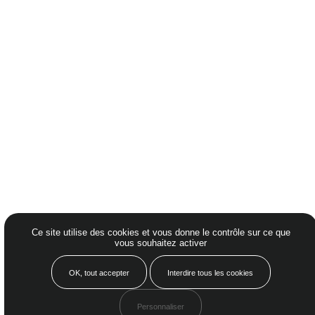
Mentions Légales – crédits
Politique de confidentialité
Nos honoraires à Nantes
Plaquette
00%
Ce site utilise des cookies et vous donne le contrôle sur ce que
Petit guide locatif
vous souhaitez activer
©2026 Cabinet Pichelin
Made by
41%
OK, tout accepter
Interdire tous les cookies
Personnaliser