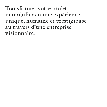
Transformer votre projet
(44)
Nantes
immobilier en une expérience
unique, humaine et prestigieuse
au travers d’une entreprise
visionnaire.
REVENIR AUX CONSEILS
Chez Marie-Aline
& Henri
BIENVENUE-CHEZ
5 FEBRUARY 2021