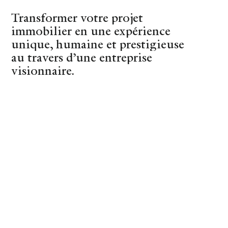
Transformer votre projet
(44)
Nantes
immobilier en une expérience
unique, humaine et prestigieuse
au travers d’une entreprise
visionnaire.
REVENIR AUX CONSEILS
Bienvenue chez...
BIENVENUE-CHEZ
25 OCTOBER 2021