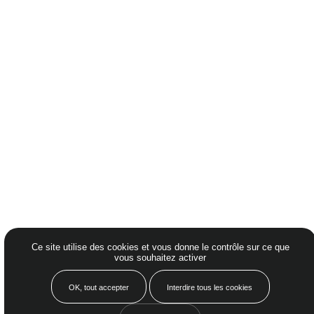
Mentions Légales – crédits
Politique de confidentialité
Nos honoraires à Nantes
Plaquette
Petit guide locatif
00%
Ce site utilise des cookies et vous donne le contrôle sur ce que
vous souhaitez activer
©2026 Cabinet Pichelin
Made by
48%
OK, tout accepter
Interdire tous les cookies