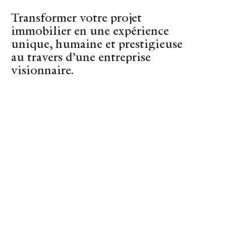
Transformer votre projet
(44)
Nantes
immobilier en une expérience
unique, humaine et prestigieuse
au travers d’une entreprise
visionnaire.
REVENIR AUX CONSEILS
Bonjour la
signature
électronique !
CONNECTE
17 JANUARY 2018