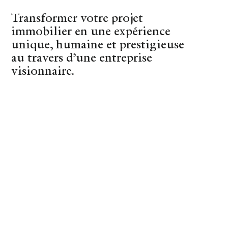
Transformer votre projet
immobilier en une expérience
(44)
Nantes
unique, humaine et prestigieuse
au travers d’une entreprise
visionnaire.
REVENIR À LA LISTE
Nantes – Rond-Point
de Vannes : Belle
maison familiale
REF : 9048
684 900 €
honoraires inclus