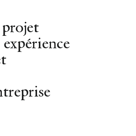
Gestion Locative
 projet
 expérience
t
REVENIR AUX QUARTIERS
ngers | Sain
ntreprise
Serge, Ney,