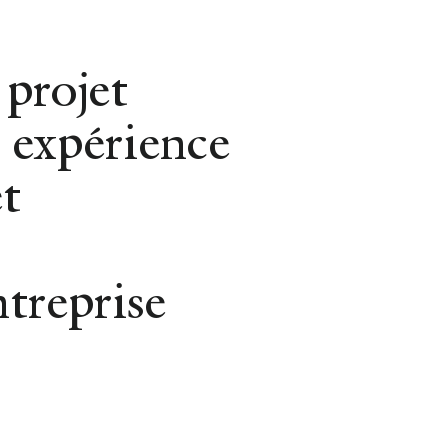
Gestion Locative
 projet
 expérience
t
REVENIR AUX CONSEILS
ue du Mara
ntreprise
GASTRONOMIE
1 MARCH 2018