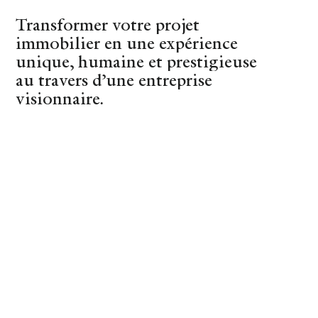
Transformer votre projet
(44)
Nantes
immobilier en une expérience
unique, humaine et prestigieuse
au travers d’une entreprise
visionnaire.
REVENIR AUX CONSEILS
Objets des champs
STYLISME D'INTÉRIEUR
13 MARCH 2025