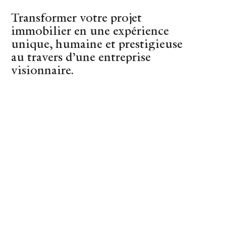
Transformer votre projet
(44)
Nantes
immobilier en une expérience
unique, humaine et prestigieuse
au travers d’une entreprise
visionnaire.
REVENIR AUX CONSEILS
O'bag
SHOPPING
28 OCTOBER 2017