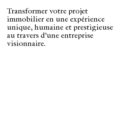
Transformer votre projet
(44)
Nantes
immobilier en une expérience
unique, humaine et prestigieuse
au travers d’une entreprise
visionnaire.
REVENIR AUX CONSEILS
La pantoufle à
pépère
SHOPPING
30 OCTOBER 2017