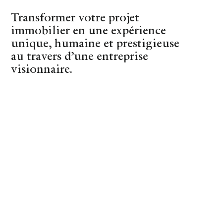
Transformer votre projet
(44)
Nantes
immobilier en une expérience
unique, humaine et prestigieuse
au travers d’une entreprise
visionnaire.
REVENIR AUX CONSEILS
La fabrik à vrac
SHOPPING
13 DECEMBER 2024