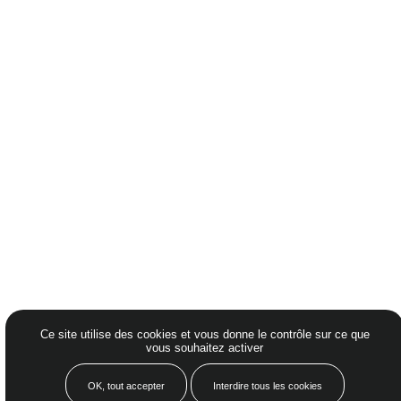
UN MEMBRE DE
Mentions Légales – crédits
Politique de confidentialité
Nos honoraires à Nantes
Plaquette
00%
Ce site utilise des cookies et vous donne le contrôle sur ce que
Petit guide locatif
vous souhaitez activer
©2026 Cabinet Pichelin
Made by
OK, tout accepter
Interdire tous les cookies