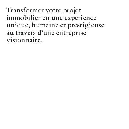
Transformer votre projet
(44)
Nantes
immobilier en une expérience
unique, humaine et prestigieuse
au travers d’une entreprise
visionnaire.
REVENIR AUX CONSEILS
Hariet & Rosie
SHOPPING
13 DECEMBER 2024