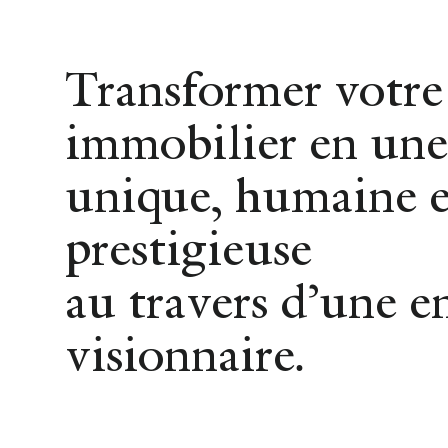
Achat
Location
Vente
Transformer votre
immobilier en une
unique, humaine e
prestigieuse
Dix
au travers d’une e
visionnaire.
p