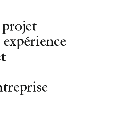
Gestion Locative
 projet
 expérience
t
REVENIR AUX CONSEILS
 raisons d'o
ntreprise
our la gesti