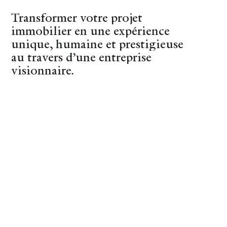
Transformer votre projet
(44)
Nantes
immobilier en une expérience
unique, humaine et prestigieuse
au travers d’une entreprise
visionnaire.
REVENIR À LA LISTE
St Sébastien sur Loire –
T5 idéal colocation
étudiants
REF : 1884
1 290 € / mois