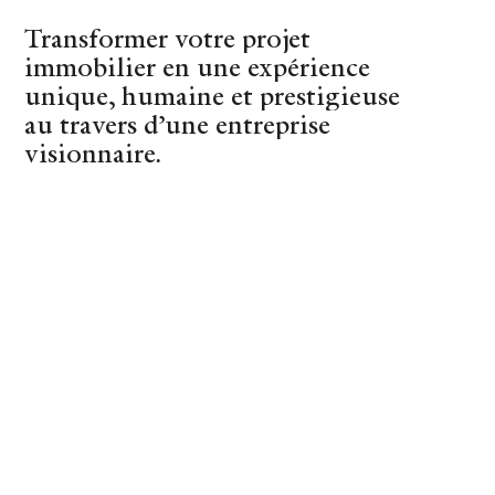
Transformer votre projet
(44)
Nantes
immobilier en une expérience
unique, humaine et prestigieuse
au travers d’une entreprise
visionnaire.
REVENIR À LA LISTE
Nantes – Longchamp :
Appartement avec
terrasse en excellent
état
REF : 9013