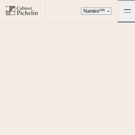
(44)
Nantes
Je loue
QUARTIER
12
BIENS DISPONIBLES