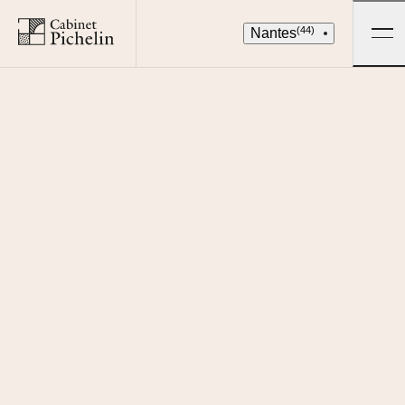
(44)
Nantes
Je loue
QUARTIER
8
BIENS DISPONIBLES