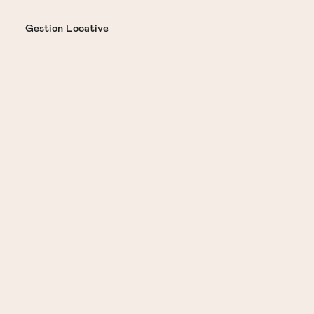
Gestion Locative
Je loue
TYPE DE BIEN
BUDGET
Tous
1299.6 - 1588.4 €