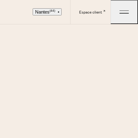
(44)
Nantes
Espace client
NB DE CHAMBRES
RECHERCHER
À définir
RECHERCHER PAR RÉFÉRENCE