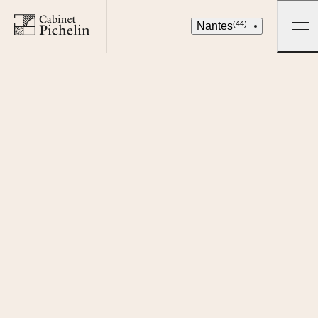
(44)
Nantes
Je loue
QUARTIER
13
BIENS DISPONIBLES